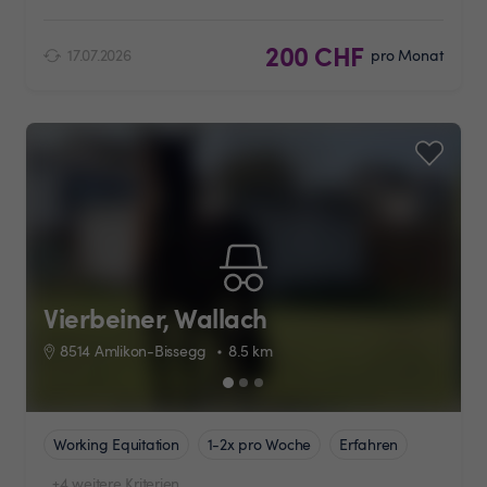
200 CHF
17.07.2026
pro Monat
Vierbeiner, Wallach
8514 Amlikon-Bissegg
8.5
km
Working Equitation
1-2x pro Woche
Erfahren
+4 weitere Kriterien