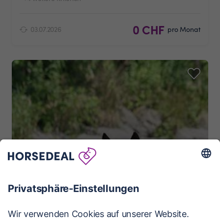
0 CHF
03.07.2026
pro Monat
Ladino , Wallach
8514 Amlikon-Bissegg
8.5
km
Ausreiten
1-2x pro Woche
Erfahren