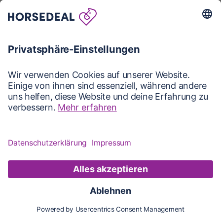
Karte
Karte
Updates
Konto