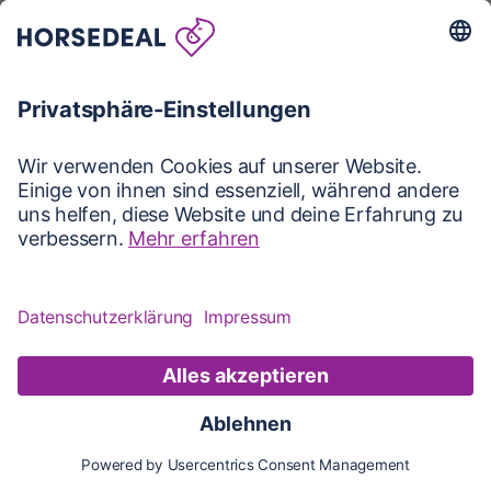
Karte
Karte
Updates
Konto