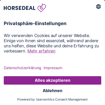
Karte
Karte
Updates
Konto