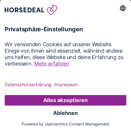
Karte
Karte
Updates
Konto