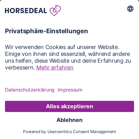
Karte
Karte
Updates
Konto