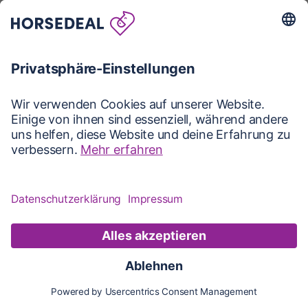
Karte
Karte
Updates
Konto