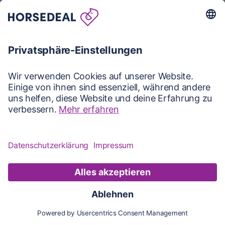
Karte
Karte
Updates
Konto