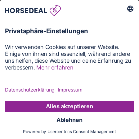
Karte
Karte
Updates
Konto