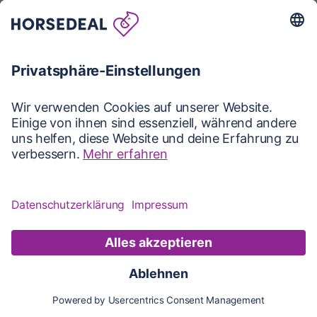
Karte
Karte
Updates
Konto