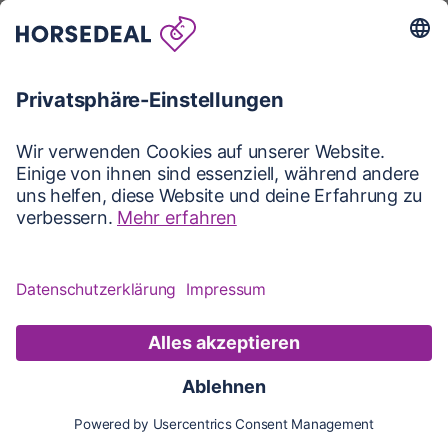
Karte
Karte
Updates
Konto