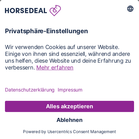
Karte
Karte
Updates
Konto