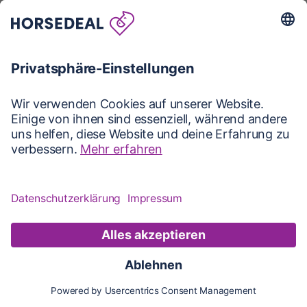
Karte
Karte
Updates
Konto