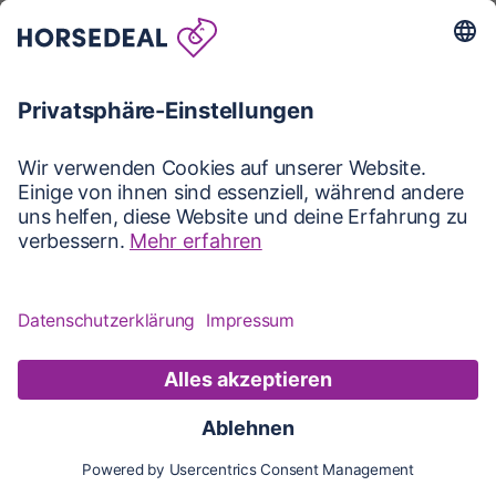
Karte
Karte
Updates
Konto