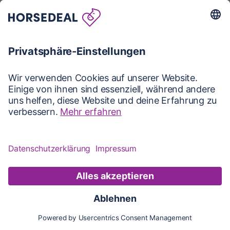
Karte
Karte
Updates
Konto