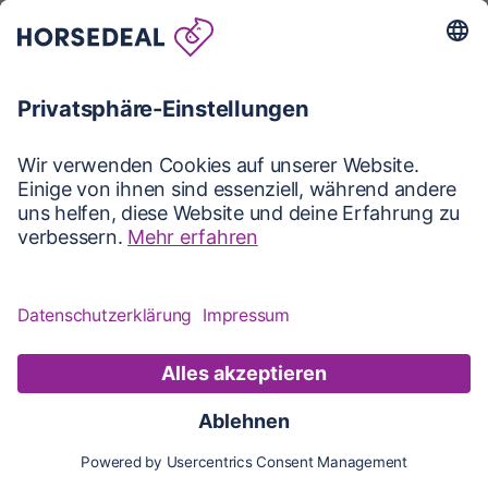
Karte
Karte
Updates
Konto