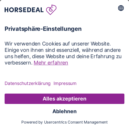
Karte
Karte
Updates
Konto