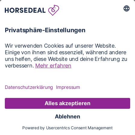
Karte
Karte
Updates
Konto