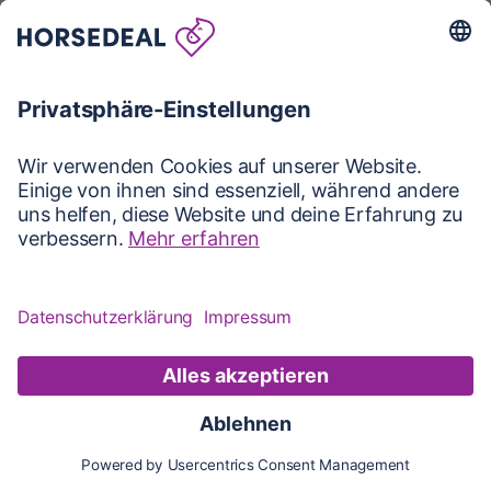
Karte
Karte
Updates
Konto