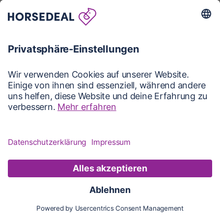
Karte
Karte
Updates
Konto