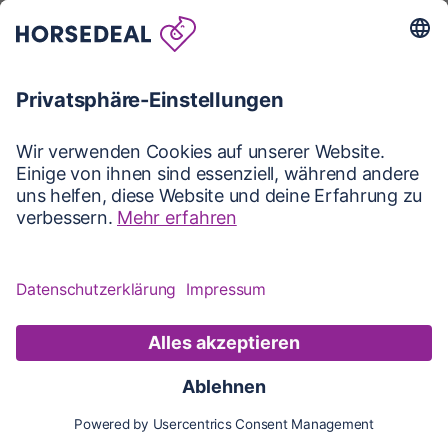
Karte
Karte
Updates
Konto