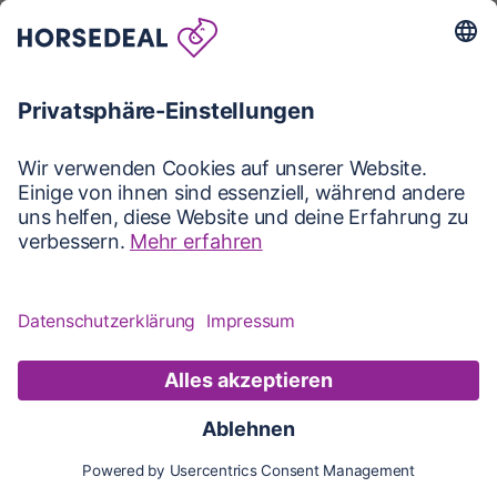
Karte
Karte
Updates
Konto