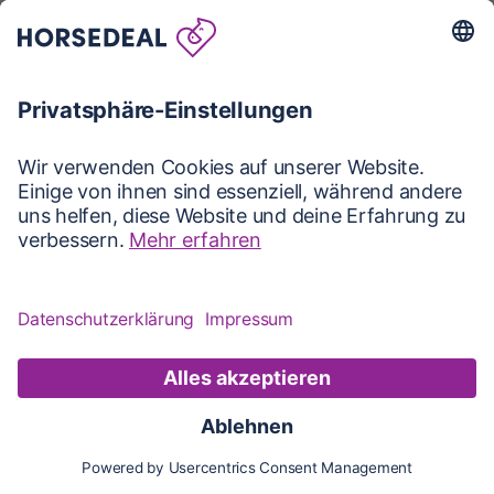
Karte
Karte
Updates
Konto