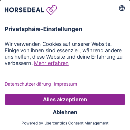
Karte
Karte
Updates
Konto