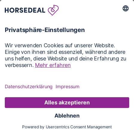
Karte
Karte
Updates
Konto