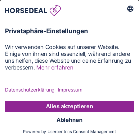
Karte
Karte
Updates
Konto