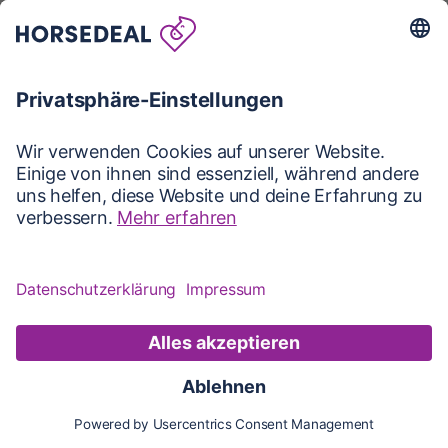
Karte
Karte
Updates
Konto