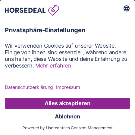
Karte
Karte
Updates
Konto