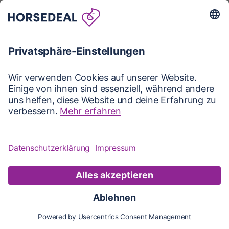
Karte
Karte
Updates
Konto