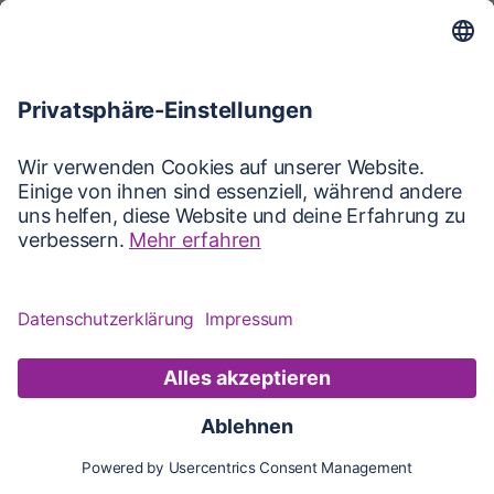
Karte
Karte
Updates
Konto