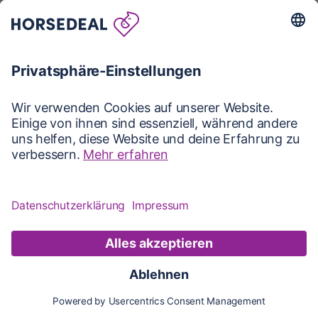
Karte
Karte
Updates
Konto