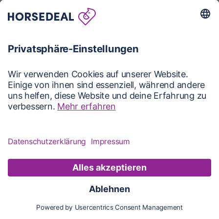
Karte
Karte
Updates
Konto