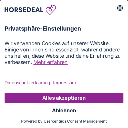
Karte
Karte
Updates
Konto