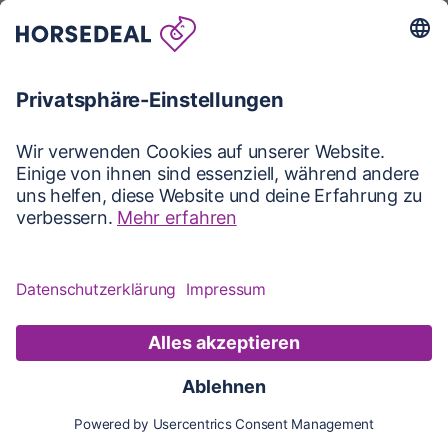
Karte
Karte
Updates
Konto