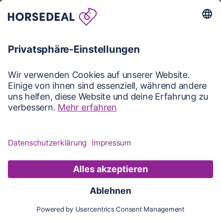
Karte
Karte
Updates
Konto