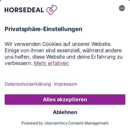
Karte
Karte
Updates
Konto