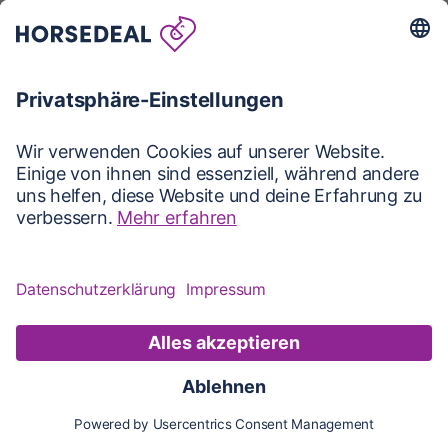
Karte
Karte
Updates
Konto