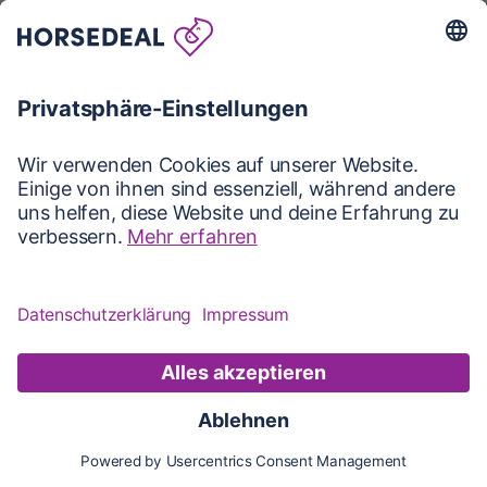
Karte
Karte
Updates
Konto