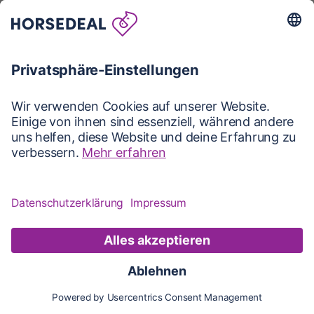
Karte
Karte
Updates
Konto