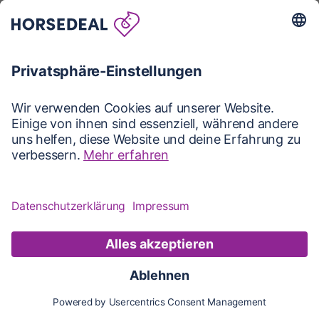
Karte
Karte
Updates
Konto