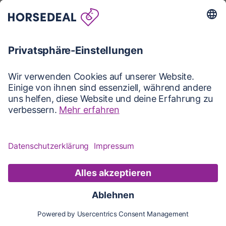
Karte
Karte
Updates
Konto