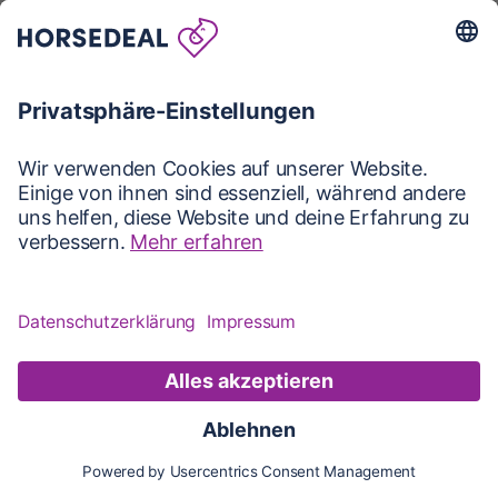
Karte
Karte
Updates
Konto