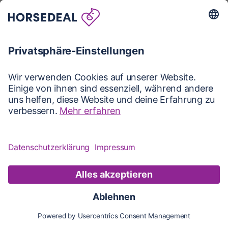
Karte
Karte
Updates
Konto