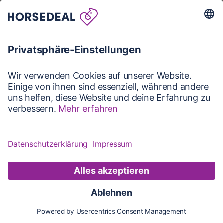
Karte
Karte
Updates
Konto