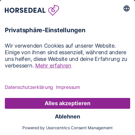
Karte
Karte
Updates
Konto