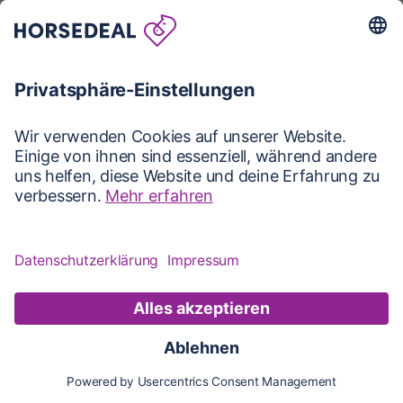
Karte
Karte
Updates
Konto