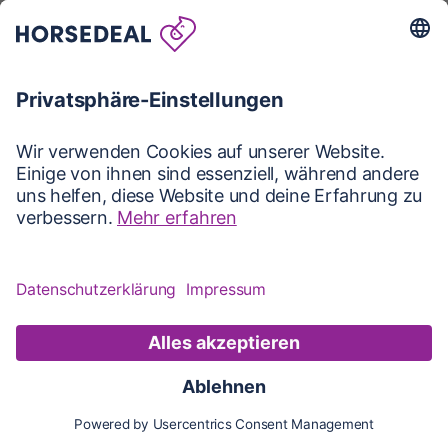
Karte
Karte
Updates
Konto