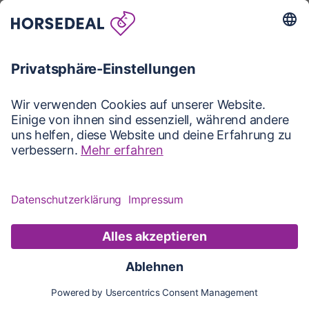
Karte
Karte
Updates
Konto