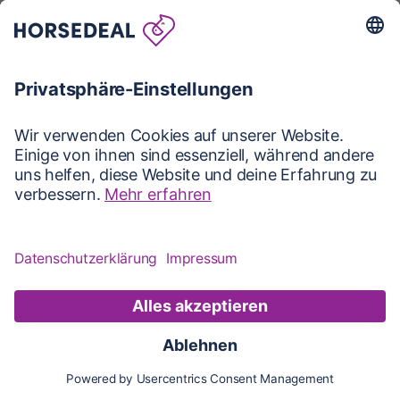
Karte
Karte
Updates
Konto