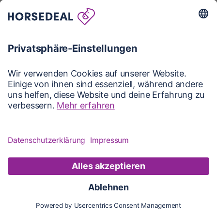
Karte
Karte
Updates
Konto